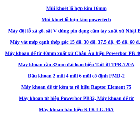
Mũi khoét lỗ hợp kim 16mm
Mũi khoét lỗ hợp kim powertech
Máy đột lỗ xà gồ, sắt V dùng pin dạng cầm tay xuất xứ Nhật B
Máy vát mép cạnh thép góc 15 độ, 30 độ, 37.5 độ, 45 độ, 60 đ.
Máy khoan đế từ 40mm xuất xứ Châu Âu hiệu Powerbor PB-40
Máy khoan cần 32mm đài loan hiệu TaiLift TPR-720A
Đầu khoan 2 mũi 4 mũi 6 mũi cố định FMD-2
Máy khoan đế từ kèm ta rô hiệu Raptor Element 75
Máy khoan từ hiệu Powerbor PB32, Máy khoan đế từ
Máy khoan bàn hiệu KTK LG-16A