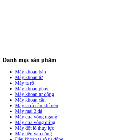
Danh mục sản phẩm
Máy khoan bàn
Máy khoan từ
Máy ta rô
Máy khoan phay
Máy khoan tự động
Máy khoan cần
Máy ta rô cần khí nén
Máy mài 2 đá
Máy cưa vòng ngang
Máy cưa vòng đứng
Máy đột lỗ thủy lực
Máy tiện vạn năng
Đầu khoan ta rô tự động