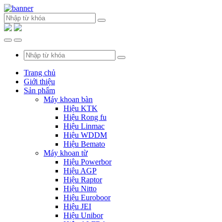
Trang chủ
Giới thiệu
Sản phẩm
Máy khoan bàn
Hiệu KTK
Hiệu Rong fu
Hiệu Linmac
Hiệu WDDM
Hiệu Bemato
Máy khoan từ
Hiệu Powerbor
Hiệu AGP
Hiệu Raptor
Hiệu Nitto
Hiệu Euroboor
Hiệu JEI
Hiệu Unibor