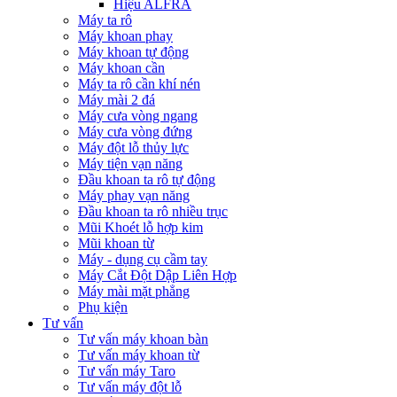
Hiệu ALFRA
Máy ta rô
Máy khoan phay
Máy khoan tự động
Máy khoan cần
Máy ta rô cần khí nén
Máy mài 2 đá
Máy cưa vòng ngang
Máy cưa vòng đứng
Máy đột lỗ thủy lực
Máy tiện vạn năng
Đầu khoan ta rô tự động
Máy phay vạn năng
Đầu khoan ta rô nhiều trục
Mũi Khoét lỗ hợp kim
Mũi khoan từ
Máy - dụng cụ cầm tay
Máy Cắt Đột Dập Liên Hợp
Máy mài mặt phẳng
Phụ kiện
Tư vấn
Tư vấn máy khoan bàn
Tư vấn máy khoan từ
Tư vấn máy Taro
Tư vấn máy đột lỗ