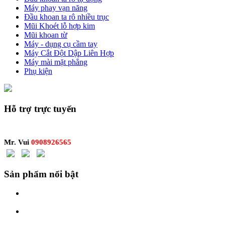
Máy phay vạn năng
Đầu khoan ta rô nhiều trục
Mũi Khoét lỗ hợp kim
Mũi khoan từ
Máy - dụng cụ cầm tay
Máy Cắt Đột Dập Liên Hợp
Máy mài mặt phẳng
Phụ kiện
Hỗ trợ trực tuyến
Mr. Vui
0908926565
Sản phẩm nổi bật