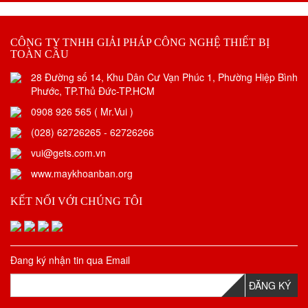
CÔNG TY TNHH GIẢI PHÁP CÔNG NGHỆ THIẾT BỊ
TOÀN CẦU
28 Đường số 14, Khu Dân Cư Vạn Phúc 1, Phường Hiệp Bình
Phước, TP.Thủ Đức-TP.HCM
0908 926 565 ( Mr.Vui )
(028) 62726265 - 62726266
vui@gets.com.vn
www.maykhoanban.org
KẾT NỐI VỚI CHÚNG TÔI
Đang ký nhận tin qua Email
ĐĂNG KÝ