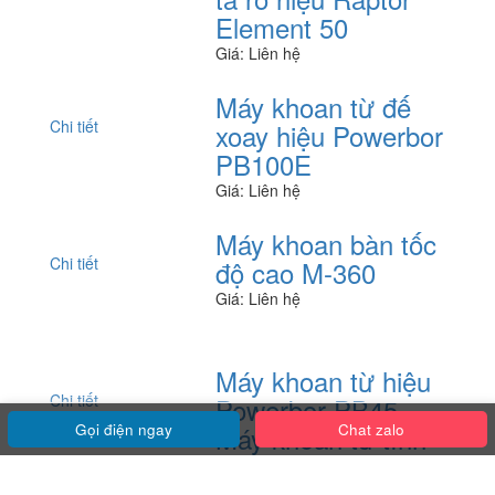
Element 50
Giá: Liên hệ
Máy khoan từ đế
Chi tiết
xoay hiệu Powerbor
PB100E
Giá: Liên hệ
Máy khoan bàn tốc
Chi tiết
độ cao M-360
Giá: Liên hệ
Máy khoan từ hiệu
Chi tiết
Powerbor PB45,
Gọi điện ngay
Chat zalo
Máy khoan từ tính
Giá: Liên hệ