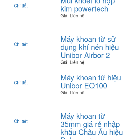
Mũi khoét lỗ hợp
60 đ...
Chi tiết
kim powertech
Máy khoan đế từ 40mm xuất xứ Châu Âu hiệu Powerbor
PB-401...
Giá: Liên hệ
Máy khoan cần 32mm đài loan hiệu TaiLift TPR-720A
Đầu khoan 2 mũi 4 mũi 6 mũi cố định FMD-2
Máy khoan từ sử
Máy khoan đế từ kèm ta rô hiệu Raptor Element 75
Chi tiết
dụng khí nén hiệu
Unibor Airbor 2
Máy khoan từ hiệu Powerbor PB32, Máy khoan đế từ
Giá: Liên hệ
Máy khoan bàn hiệu KTK LG-16A
Máy khoan từ hiệu
Mũi khoét lỗ răng cưa
Chi tiết
Unibor EQ100
Giá: Liên hệ
Mũi khoét lỗ hợp kim 30mm
Mũi khoét lỗ hợp kim 16mm
Máy khoan từ
Chi tiết
35mm giá rẻ nhập
khẩu Châu Âu hiệu