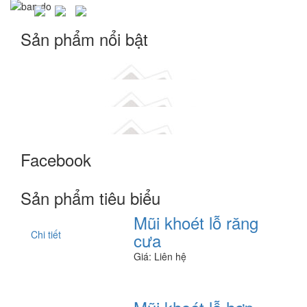
Sản phẩm nổi bật
Máy khoan đế từ kèm ta rô hiệu Raptor Element 75
Máy khoan từ hiệu Powerbor PB32, Máy khoan đế từ
Máy khoan bàn hiệu KTK LG-16A
Facebook
Mũi khoét lỗ răng cưa
Mũi khoét lỗ hợp kim 30mm
Sản phẩm tiêu biểu
Mũi khoét lỗ hợp kim 16mm
Mũi khoét lỗ răng
Chi tiết
cưa
Mũi khoét lỗ hợp kim powertech
Giá: Liên hệ
Máy đột lỗ xà gồ, sắt V dùng pin dạng cầm tay xuất xứ
Nhật B...
Máy vát mép cạnh thép góc 15 độ, 30 độ, 37.5 độ, 45 độ,